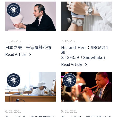
7. 16. 2021
11. 20. 2021
His-and-Hers：SBGA211
日本之美：千宗屋談茶道
和
Read Article
STGF359「Snowflake」
Read Article
6. 25. 2021
5. 21. 2021