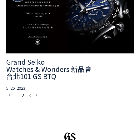
Grand Seiko
Watches & Wonders 新品會
台北101 GS BTQ
5. 26. 2023
1
2
3