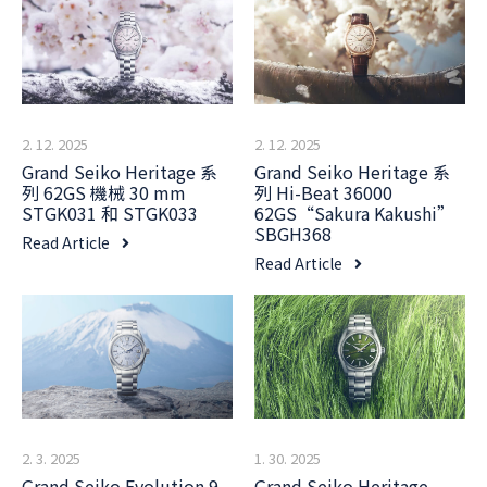
2. 12. 2025
2. 12. 2025
Grand Seiko Heritage 系
Grand Seiko Heritage 系
列 62GS 機械 30 mm
列 Hi-Beat 36000
STGK031 和 STGK033
62GS“Sakura Kakushi”
SBGH368
Read Article
Read Article
2. 3. 2025
1. 30. 2025
Grand Seiko Evolution 9
Grand Seiko Heritage