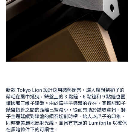
新款 Tokyo Lion 設計採用錶盤圖案，讓人聯想到獅子的
鬃毛在風中搖曳，錶盤上的 3 點鐘、6 點鐘和 9 點鐘位置
鑲嵌著三維子錶盤。由於這些子錶盤的存在，其標記和子
錶盤指針之間的距離已經減小，從而有助於讀取資訊。獅
子主題延續到錶盤的鑽石切割時標，給人以爪子的印象，
同時能美麗地反射光線，並具有充足的 Lumibrite 以確保
在黑暗條件下的可讀性。