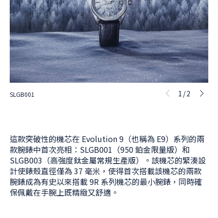
1/2
SLGB001
SL
這款突破性的機芯在 Evolution 9（也稱為 E9）系列的兩
款腕錶中首次亮相：SLGB001（950 鉑金限量版）和
SLGB003（高強度鈦金屬常規生產版）。該機芯的緊湊設
計使錶殼直徑僅為 37 毫米，使得首次搭載該機芯的兩款
腕錶成為有史以來搭載 9R 系列機芯的最小腕錶，同時確
保佩戴在手腕上既精緻又舒適。