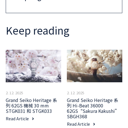
Keep reading
2. 12. 2025
2. 12. 2025
Grand Seiko Heritage 系
Grand Seiko Heritage 系
列 62GS 機械 30 mm
列 Hi-Beat 36000
STGK031 和 STGK033
62GS“Sakura Kakushi”
SBGH368
Read Article
Read Article