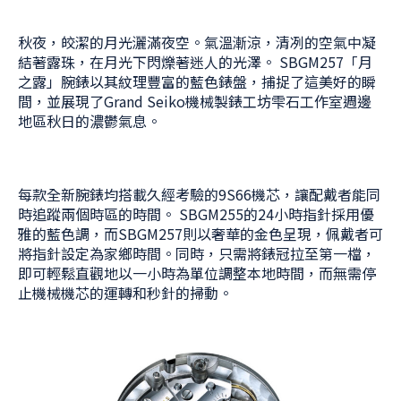
秋夜，皎潔的月光灑滿夜空。氣溫漸涼，清冽的空氣中凝
結著露珠，在月光下閃爍著迷人的光澤。 SBGM257「月
之露」腕錶以其紋理豐富的藍色錶盤，捕捉了這美好的瞬
間，並展現了Grand Seiko機械製錶工坊雫石工作室週邊
地區秋日的濃鬱氣息。
每款全新腕錶均搭載久經考驗的9S66機芯，讓配戴者能同
時追蹤兩個時區的時間。 SBGM255的24小時指針採用優
雅的藍色調，而SBGM257則以奢華的金色呈現，佩戴者可
將指針設定為家鄉時間。同時，只需將錶冠拉至第一檔，
即可輕鬆直觀地以一小時為單位調整本地時間，而無需停
止機械機芯的運轉和秒針的掃動。