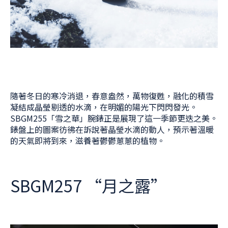
隨著冬日的寒冷消退，春意盎然，萬物復甦，融化的積雪
凝結成晶瑩剔透的水滴，在明媚的陽光下閃閃發光。
SBGM255「雪之華」腕錶正是展現了這一季節更迭之美。
錶盤上的圖案彷彿在訴說著晶瑩水滴的動人，預示著溫暖
的天氣即將到來，滋養著鬱鬱蔥蔥的植物。
SBGM257 “月之露”