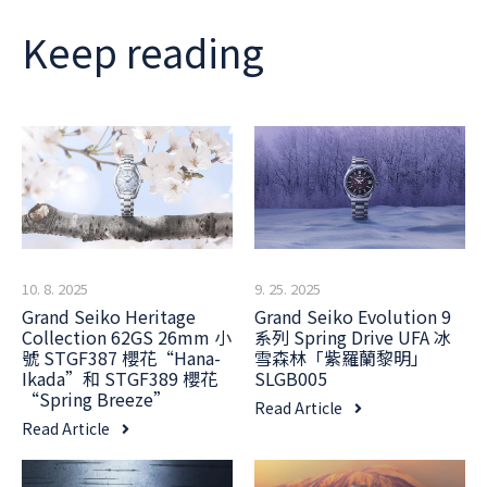
Keep reading
10. 8. 2025
9. 25. 2025
Grand Seiko Heritage
Grand Seiko Evolution 9
Collection 62GS 26mm 小
系列 Spring Drive UFA 冰
號 STGF387 櫻花“Hana-
雪森林「紫羅蘭黎明」
Ikada”和 STGF389 櫻花
SLGB005
“Spring Breeze”
Read Article
Read Article