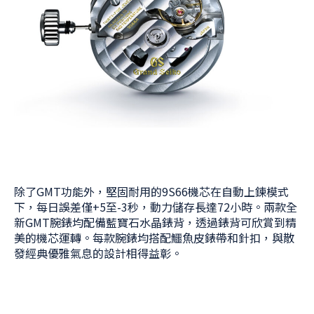
除了GMT功能外，堅固耐用的9S66機芯在自動上鍊模式
下，每日誤差僅+5至-3秒，動力儲存長達72小時。兩款全
新GMT腕錶均配備藍寶石水晶錶背，透過錶背可欣賞到精
美的機芯運轉。每款腕錶均搭配鱷魚皮錶帶和針扣，與散
發經典優雅氣息的設計相得益彰。