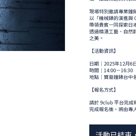
現場特別邀請專業鐘
以「機械錶的演進與 Gr
帶領貴賓一同探索日
透過精湛工藝、自然靜謐
之美。
【活動資訊】
日期｜2025年12月
時間｜14:00－16:30
地點｜寶島鐘錶台中名
【報名方式】
請於 9club 平台
完成報名後，將由專
活動已結束