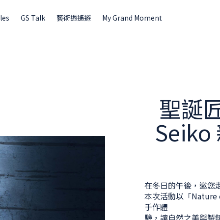
les
GS Talk
藝術逍遙遊
My Grand Moment
聖誕匠
Seik
在冬日的午後，邀您走進
本次活動以「Natur
手作體
驗，讓自然之美與製