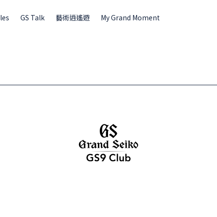
les
GS Talk
藝術逍遙遊
My Grand Moment